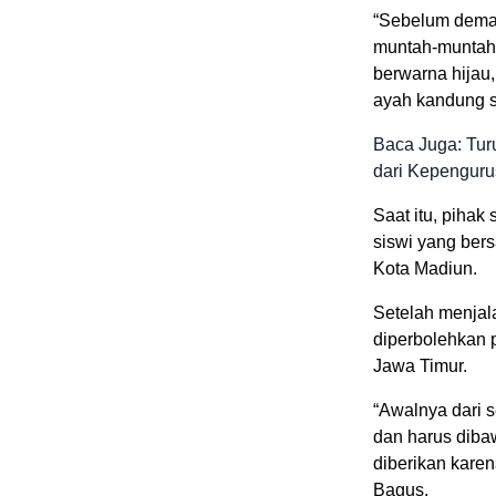
“Sebelum demam
muntah-muntah
berwarna hijau,
ayah kandung si
Baca Juga: Tur
dari Kepenguru
Saat itu, piha
siswi yang ber
Kota Madiun.
Setelah menjala
diperbolehkan 
Jawa Timur.
“Awalnya dari
dan harus diba
diberikan kare
Bagus.