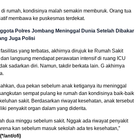
 di rumah, kondisinya malah semakin memburuk. Orang tua
isiatif membawa ke puskesmas terdekat.
ggota Polres Jombang Meninggal Dunia Setelah Dibakar
yang Juga Polisi
asilitas yang terbatas, akhirnya dirujuk ke Rumah Sakit
dan langsung mendapat perawatan intensif di ruang ICU
dak sadarkan diri. Namun, takdir berkata lain. G akhirnya
a.
hkan, dua pekan sebelum anak ketiganya itu meninggal
sangkutan sempat pulang ke rumah dan kondisinya baik-baik
keluhan sakit. Berdasarkan riwayat kesehatan, anak tersebut
liki penyakit organ dalam yang diderita.
ah dua minggu sebelum sakit. Nggak ada riwayat penyakit
arena kan sebelum masuk sekolah ada tes kesehatan,”
(*/ant/ofi)