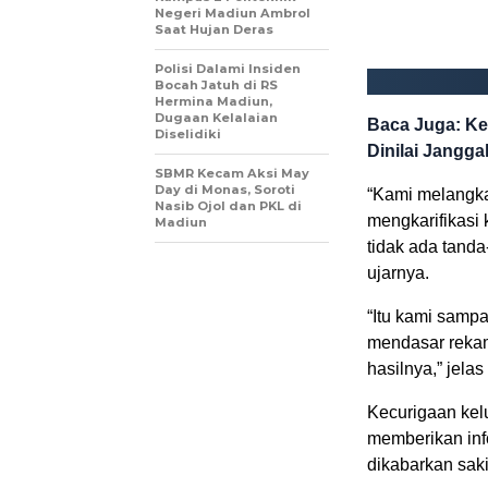
Negeri Madiun Ambrol
Saat Hujan Deras
Polisi Dalami Insiden
Bocah Jatuh di RS
Hermina Madiun,
Dugaan Kelalaian
Baca Juga: Ke
Diselidiki
Dinilai Jangga
SBMR Kecam Aksi May
Day di Monas, Soroti
“Kami melangka
Nasib Ojol dan PKL di
mengkarifikasi 
Madiun
tidak ada tanda
ujarnya.
“Itu kami sampa
mendasar rekam
hasilnya,” jelas
Kecurigaan kelu
memberikan inf
dikabarkan saki