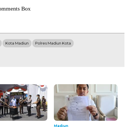
omments Box
Kota Madiun
Polres Madiun Kota
Madiun