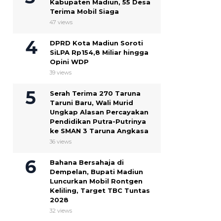
Kabupaten Madiun, 55 Desa
Terima Mobil Siaga
47 views
DPRD Kota Madiun Soroti
SiLPA Rp154,8 Miliar hingga
Opini WDP
39 views
Serah Terima 270 Taruna
Taruni Baru, Wali Murid
Ungkap Alasan Percayakan
Pendidikan Putra-Putrinya
ke SMAN 3 Taruna Angkasa
36 views
Bahana Bersahaja di
Dempelan, Bupati Madiun
Luncurkan Mobil Rontgen
Keliling, Target TBC Tuntas
2028
32 views