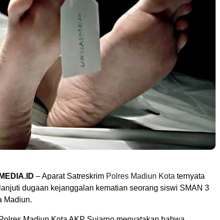
MEDIA.ID
– Aparat Satreskrim
Polres Madiun Kota
ternyata
lanjuti dugaan kejanggalan kematian seorang siswi SMAN 3
a Madiun.
 Polres Madiun Kota AKP Sujarno menyatakan bahwa