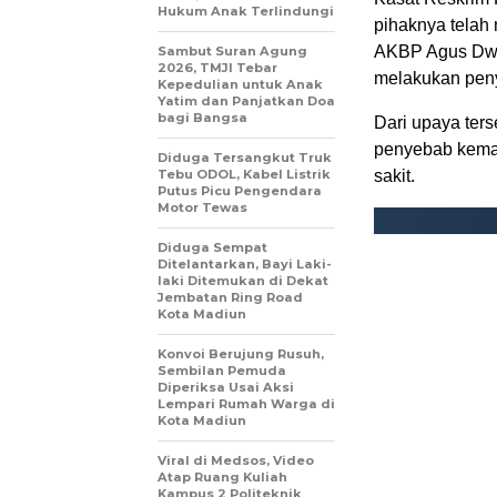
Hukum Anak Terlindungi
pihaknya telah
AKBP Agus Dwi 
Sambut Suran Agung
2026, TMJI Tebar
melakukan peny
Kepedulian untuk Anak
Yatim dan Panjatkan Doa
bagi Bangsa
Dari upaya ter
penyebab kemati
Diduga Tersangkut Truk
Tebu ODOL, Kabel Listrik
sakit.
Putus Picu Pengendara
Motor Tewas
Diduga Sempat
Ditelantarkan, Bayi Laki-
laki Ditemukan di Dekat
Jembatan Ring Road
Kota Madiun
Konvoi Berujung Rusuh,
Sembilan Pemuda
Diperiksa Usai Aksi
Lempari Rumah Warga di
Kota Madiun
Viral di Medsos, Video
Atap Ruang Kuliah
Kampus 2 Politeknik