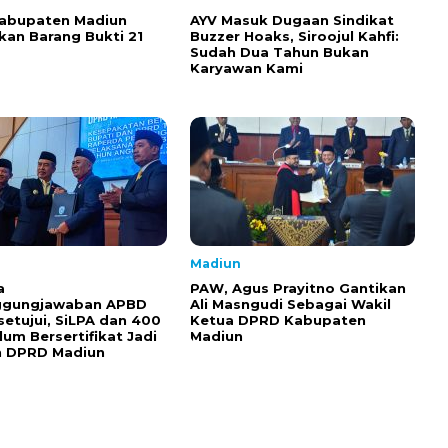
Kabupaten Madiun
AYV Masuk Dugaan Sindikat
an Barang Bukti 21
Buzzer Hoaks, Siroojul Kahfi:
Sudah Dua Tahun Bukan
Karyawan Kami
Madiun
a
PAW, Agus Prayitno Gantikan
ggungjawaban APBD
Ali Masngudi Sebagai Wakil
setujui, SiLPA dan 400
Ketua DPRD Kabupaten
lum Bersertifikat Jadi
Madiun
n DPRD Madiun