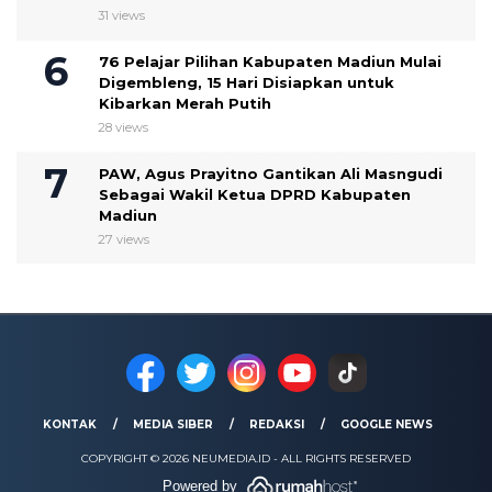
31 views
76 Pelajar Pilihan Kabupaten Madiun Mulai
Digembleng, 15 Hari Disiapkan untuk
Kibarkan Merah Putih
28 views
PAW, Agus Prayitno Gantikan Ali Masngudi
Sebagai Wakil Ketua DPRD Kabupaten
Madiun
27 views
KONTAK
MEDIA SIBER
REDAKSI
GOOGLE NEWS
COPYRIGHT © 2026 NEUMEDIA.ID - ALL RIGHTS RESERVED
Powered by