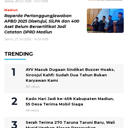
Selasa, 28 Jul 2026 - 11:41 WIB
Madiun
Raperda Pertanggungjawaban
APBD 2025 Disetujui, SiLPA dan 400
Aset Belum Bersertifikat Jadi
Catatan DPRD Madiun
Senin, 27 Jul 2026 - 14:19 WIB
TRENDING
AYV Masuk Dugaan Sindikat Buzzer Hoaks,
Siroojul Kahfi: Sudah Dua Tahun Bukan
Karyawan Kami
301 views
Kado Hari Jadi ke-458 Kabupaten Madiun,
55 Desa Terima Mobil Siaga
48 views
Serah Terima 270 Taruna Taruni Baru, Wali
Murid Ungkap Alasan Percayakan