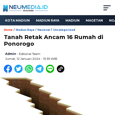
KOTA MADIUN
MADIUN RAYA
MADIUN
MAGETAN
NG
/
/
/
Home
Madiun Raya
Nasional
Uncategorized
Tanah Retak Ancam 16 Rumah di
Ponorogo
Admin
- Editorial Team
Jumat, 12 Januari 2024 - 13:35 WIB