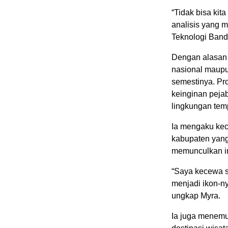
“Tidak bisa kit
analisis yang me
Teknologi Band
Dengan alasan
nasional maupu
semestinya. Pr
keinginan pejab
lingkungan temp
Ia mengaku ke
kabupaten yang 
memunculkan inf
“Saya kecewa s
menjadi ikon-ny
ungkap Myra.
Ia juga menemu