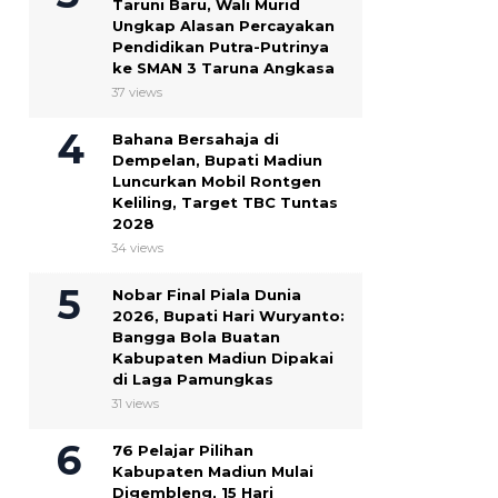
Taruni Baru, Wali Murid
Ungkap Alasan Percayakan
Pendidikan Putra-Putrinya
ke SMAN 3 Taruna Angkasa
37 views
Bahana Bersahaja di
Dempelan, Bupati Madiun
Luncurkan Mobil Rontgen
Keliling, Target TBC Tuntas
2028
34 views
Nobar Final Piala Dunia
2026, Bupati Hari Wuryanto:
Bangga Bola Buatan
Kabupaten Madiun Dipakai
di Laga Pamungkas
31 views
76 Pelajar Pilihan
Kabupaten Madiun Mulai
Digembleng, 15 Hari