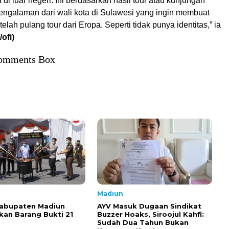
 di luar negeri. Ini berdasarkan hasil tour atau kunjungan
engalaman dari wali kota di Sulawesi yang ingin membuat
elah pulang tour dari Eropa. Seperti tidak punya identitas,” ia
*/ofi)
omments Box
Madiun
Kabupaten Madiun
AYV Masuk Dugaan Sindikat
an Barang Bukti 21
Buzzer Hoaks, Siroojul Kahfi:
Sudah Dua Tahun Bukan