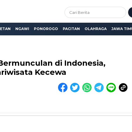
ETAN
NGAWI
PONOROGO
PACITAN
OLAHRAGA
JAWA TIM
 Bermunculan di Indonesia,
riwisata Kecewa