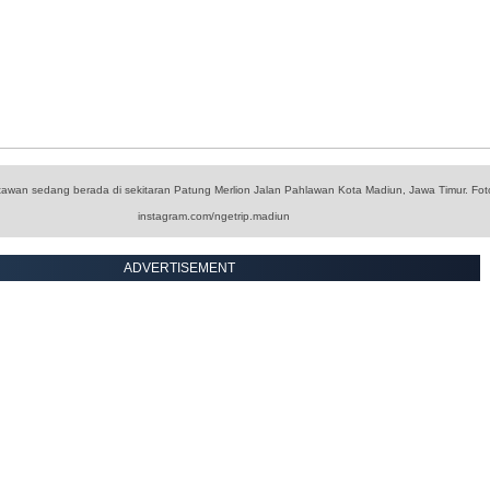
tawan sedang berada di sekitaran Patung Merlion Jalan Pahlawan Kota Madiun, Jawa Timur. Fot
instagram.com/ngetrip.madiun
ADVERTISEMENT