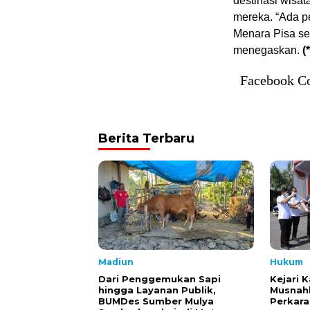
destinasi wisata
mereka. “Ada p
Menara Pisa set
menegaskan.
(
Facebook C
Berita Terbaru
Madiun
Hukum
Dari Penggemukan Sapi
Kejari 
hingga Layanan Publik,
Musnahk
BUMDes Sumber Mulya
Perkara