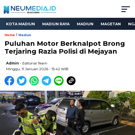
KOTA MADIUN
MADIUN RAYA
MADIUN
MAGETAN
NG
/
Home
Madiun
Puluhan Motor Berknalpot Brong
Terjaring Razia Polisi di Mejayan
Admin
- Editorial Team
Minggu, 11 Januari 2026 - 15:42 WIB