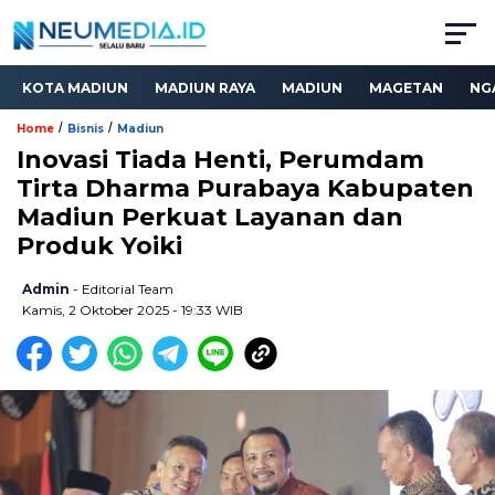
KOTA MADIUN
MADIUN RAYA
MADIUN
MAGETAN
NG
/
/
Home
Bisnis
Madiun
Inovasi Tiada Henti, Perumdam
Tirta Dharma Purabaya Kabupaten
Madiun Perkuat Layanan dan
Produk Yoiki
Admin
- Editorial Team
Kamis, 2 Oktober 2025 - 19:33 WIB