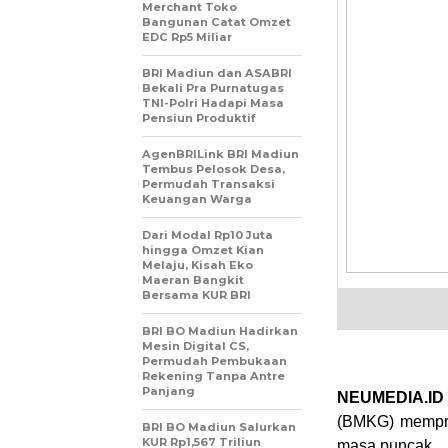
Merchant Toko
Bangunan Catat Omzet
EDC Rp5 Miliar
BRI Madiun dan ASABRI
Bekali Pra Purnatugas
TNI-Polri Hadapi Masa
Pensiun Produktif
AgenBRILink BRI Madiun
Tembus Pelosok Desa,
Permudah Transaksi
Keuangan Warga
Dari Modal Rp10 Juta
hingga Omzet Kian
Melaju, Kisah Eko
Maeran Bangkit
Bersama KUR BRI
BRI BO Madiun Hadirkan
Mesin Digital CS,
Permudah Pembukaan
Rekening Tanpa Antre
Panjang
NEUMEDIA.ID
(BMKG) mempre
BRI BO Madiun Salurkan
KUR Rp1,567 Triliun
masa puncak