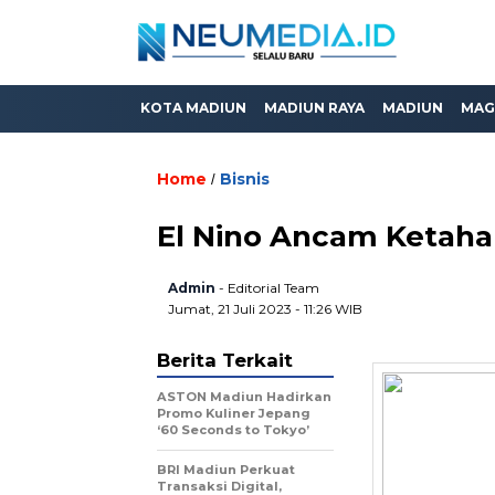
KOTA MADIUN
MADIUN RAYA
MADIUN
MAG
Home
Bisnis
/
El Nino Ancam Ketaha
Admin
- Editorial Team
Jumat, 21 Juli 2023 - 11:26 WIB
Berita Terkait
ASTON Madiun Hadirkan
Promo Kuliner Jepang
‘60 Seconds to Tokyo’
BRI Madiun Perkuat
Transaksi Digital,