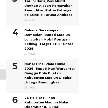
Taruni Baru, Wali Murid
Ungkap Alasan Percayakan
Pendidikan Putra-Putrinya
ke SMAN 3 Taruna Angkasa
37 views
Bahana Bersahaja di
Dempelan, Bupati Madiun
Luncurkan Mobil Rontgen
Keliling, Target TBC Tuntas
2028
34 views
Nobar Final Piala Dunia
2026, Bupati Hari Wuryanto:
Bangga Bola Buatan
Kabupaten Madiun Dipakai
di Laga Pamungkas
32 views
76 Pelajar Pilihan
Kabupaten Madiun Mulai
Digembleng, 15 Hari