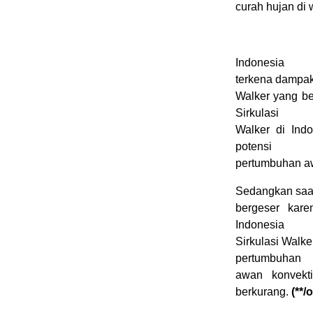
curah hujan di 
Indonesia
terkena dampa
Walker yang ber
Sirkulasi
Walker di Ind
potensi
pertumbuhan aw
Sedangkan saat 
bergeser kar
Indonesia
Sirkulasi Walk
pertumbuhan
awan konvekt
berkurang.
(**/o