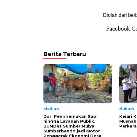
Diolah dari be
Facebook C
Berita Terbaru
Madiun
Hukum
Dari Penggemukan Sapi
Kejari 
hingga Layanan Publik,
Musnahk
BUMDes Sumber Mulya
Perkara
Sumberbendo jadi Motor
Penggerak Ekonomi Desa