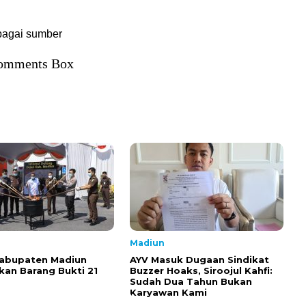
rbagai sumber
omments Box
Madiun
Kabupaten Madiun
AYV Masuk Dugaan Sindikat
an Barang Bukti 21
Buzzer Hoaks, Siroojul Kahfi:
Sudah Dua Tahun Bukan
Karyawan Kami